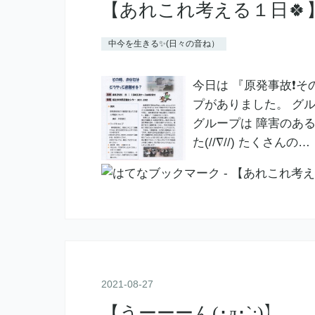
【あれこれ考える１日🍀
中今を生きる✨(日々の音ね）
今日は 『原発事故❗そ
プがありました。 グル
グループは 障害のあ
た(//∇//) たくさんの…
2021
-
08
-
27
【うーーーん(･д･`;)】