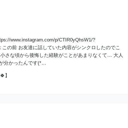
/www.instagram.com/p/CTIR0yQhsW1/?
py_link この前 お友達に話していた内容がシンクロしたのでこ
、小さな頃から後悔した経験がことがあまりなくて… 大人
が分かったんです(*…