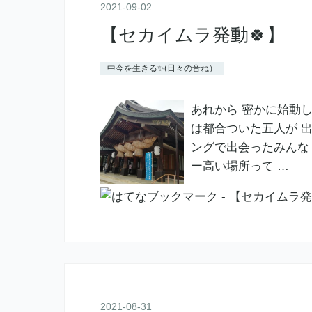
2021
-
09
-
02
【セカイムラ発動🍀】
中今を生きる✨(日々の音ね）
あれから 密かに始動し
は都合ついた五人が 出雲
ングで出会ったみんな 初
ー高い場所って …
2021
-
08
-
31