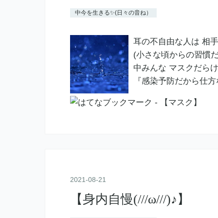
中今を生きる✨(日々の音ね）
耳の不自由な人は 相
(小さな頃からの習慣だ
中みんな マスクだら
『感染予防だから仕方
2021
-
08
-
21
【身内自慢(///ω///)♪】