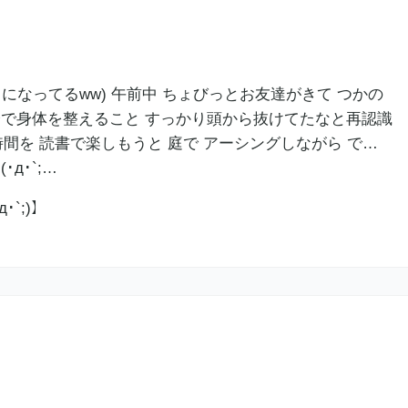
になってるww) 午前中 ちょびっとお友達がきて つかの
自分で身体を整えること すっかり頭から抜けてたなと再認識
 一人時間を 読書で楽しもうと 庭で アーシングしながら で…
д･`;…