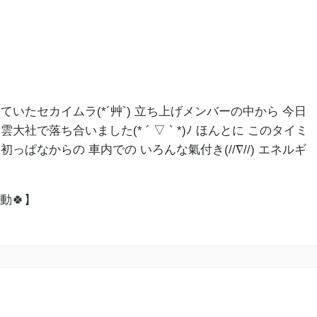
ていたセカイムラ(*´艸`) 立ち上げメンバーの中から 今日
大社で落ち合いました(* ´ ▽ ` *)ﾉ ほんとに このタイミ
っぱなからの 車内での いろんな氣付き(//∇//) エネルギ