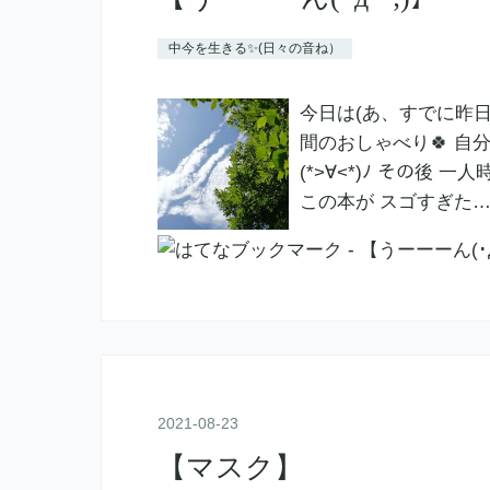
中今を生きる✨(日々の音ね）
今日は(あ、すでに昨日
間のおしゃべり🍀 
(*>∀<*)ﾉ その後
この本が スゴすぎた…(･
2021
-
08
-
23
【マスク】