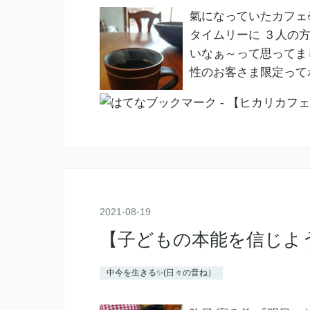
氣になっていたカフェ☕
タイムリーに ３人の方
いなぁ～って思ってました
性のお客さま限定って
2021
-
08
-
19
【子どもの本能を信じよう
中今を生きる✨(日々の音ね）